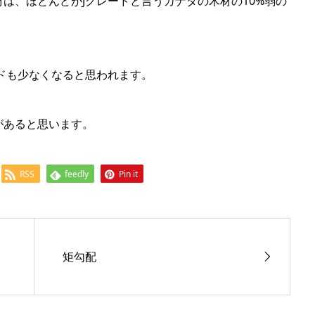
は、ほとんどがJグレードと言うカナダの木材の10%弱の
ドも少なくなると思われます。
があると思います。
RSS
feedly
Pin it
矩勾配