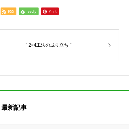
RSS
feedly
Pin it
” 2×4工法の成り立ち ”
最新記事