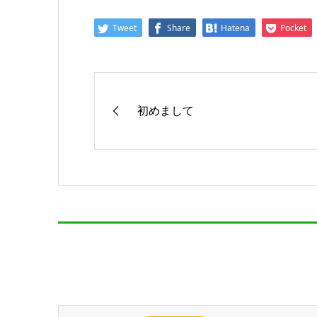
Tweet
Share
Hatena
Pocket
初めまして